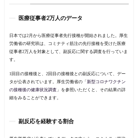
人のデ
ータで
は
医療従事者2万人のデータ
2.4
小括
日本では2月から医療従事者先行接種が開始されました。厚生
3
労働省の研究班は、コミナティ筋注の先行接種を受けた医療
コ
従事者2万人を対象として、副反応に関する調査を行っていま
ミ
ナ
す。
テ
ィ
1回目の接種後と、2回目の接種後との副反応について、デー
筋
注
タが公表されています。厚生労働省の「
新型コロナワクチン
の
の接種後の健康状況調査
」を参照いただくと、その結果の詳
有
細をみることができます。
効
性
に
つ
い
副反応を経験する割合
て
3.1