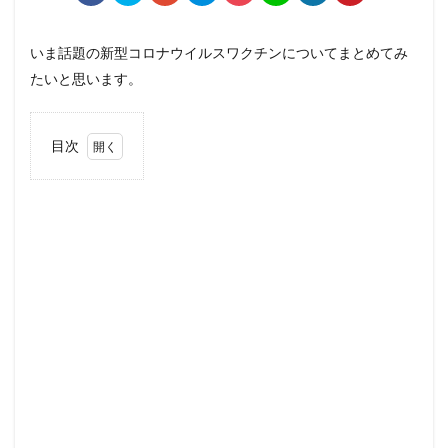
いま話題の新型コロナウイルスワクチンについてまとめてみ
たいと思います。
目次
1
日本
で
2021
年4
月現
在接
種さ
れて
いる
ワク
チン
につ
いて
1.1