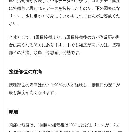
厚生労働省が公表しているデータの中から、コミナティ筋注
海外
に特徴的と思われるデータを抜粋したものが、下の図表にな
臨床
試験
ります。少し細かくてみにくいかもしれませんがご容赦くだ
デー
さい。
タ
3.2
全体として、1回目接種より、2回目接種後の方が副反応の割
95%
合は高くなる傾向にあります。中でも頻度が高いのは、接種
の有
効率
部位の疼痛、頭痛、倦怠感、発熱です。
は高
い？
3.3
接種部位の疼痛
小括
接種部位の疼痛はおよそ90％の人が経験し、接種日の翌日が
4
ま
最も頻度が高くなります。
と
め
頭痛
5
IBD
患
頭痛の頻度は、1回目の接種後は10%にとどまりますが、2回
者