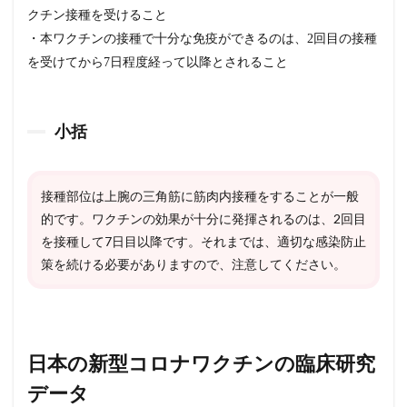
2.2.2
クチン接種を受けること
頭痛
・本ワクチンの接種で十分な免疫ができるのは、2回目の接種
2.2.3
を受けてから7日程度経って以降とされること
倦怠感
2.2.4
発熱
小括
2.3
アナ
フィ
接種部位は上腕の三角筋に筋肉内接種をすることが一般
ラキ
シー
的です。ワクチンの効果が十分に発揮されるのは、2回目
2.3.1
を接種して7日目以降です。それまでは、適切な感染防止
日本の
策を続ける必要がありますので、注意してください。
医療従
事者2
万人の
データ
では
日本の新型コロナワクチンの臨床研究
2.3.2
データ
米国の
1,000万