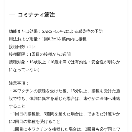
究
デ
コミナティ筋注
ー
タ
2.1
効能または効果：SARS -CoV-2による感染症の予防
医療
用法および用量：1回0.3mlを筋肉内に接種
従事
者2万
接種回数：2回
人の
接種間隔：1回目の接種から3週間
デー
タ
接種対象：16歳以上（16歳未満では有効性・安全性が明らか
になっていない）
2.2
副反
応を
注意事項：
経験
・本ワクチンの接種を受けた後、15分以上、接種を受けた施
する
割合
設で待ち、体調に異常を感じた場合は、速やかに医師へ連絡
すること
2.2.1
接種部
・1回目の接種後、3週間を超えた場合は、できるだけ速やか
位の疼
に2回目の接種を受けること
痛
・1回目に本ワクチンを接種した場合は、2回目も必ず同じワ