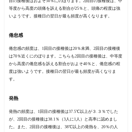
目の接種後はおよそ50％にのぼります。2回目の接種後は、中
さ
ん
等度から高度の頭痛を訴える割合が25％と、頭痛の程度は強
向
いようです。接種日の翌日が最も頻度が高くなります。
け
リ
ン
ク
倦怠感
倦怠感の頻度は、1回目の接種後は20％未満、2回目の接種後
は70％近くにのぼります。こちらも2回目の接種後は、中等度
から高度の倦怠感を訴える割合がおよそ40％と、倦怠感の程
度は強いようです。接種日の翌日が最も頻度が高くなりま
す。
発熱
発熱の頻度は、1回目の接種後は37.5℃以上が３.３％でした
が、2回目の接種後は38.1％（3人に1人）と高率に認めまし
た。また、2回目の接種後は、38℃以上の発熱を、20％の人