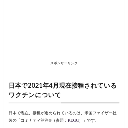
コミ
ナテ
ィ筋
注
1.2
小括
2
日
本
の
スポンサーリンク
新
型
コ
ロ
日本で2021年4月現在接種されている
ナ
ワ
ワクチンについて
ク
チ
ン
の
日本で現在、接種が進められているのは、米国ファイザー社
臨
製の「コミナティ筋注®︎（参照：
KEGG
）」です。
床
研