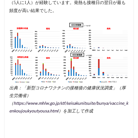
（5人に1人）が経験しています。発熱も接種日の翌日が最も
頻度が高い結果でした。
出典：「新型コロナワクチンの接種後の健康状況調査」（厚
生労働省）
（
https://www.mhlw.go.jp/stf/seisakunitsuite/bunya/vaccine_k
enkoujoukyoutyousa.html
）を加工して作成