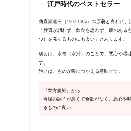
レリ
江戸時代のベストセラー
ン→
健康
寿命
曲直瀬道三（1507-1594）の原著と言
の延
「脾胃が調わず、飲食を思わず、痰のある
長
つ）を発するものにもよい」とあります。
5
ま
痰とは、水毒（水滞）のことで、悪心や嘔
と
め
す。
飽とは、ものが喉につかえる意味です。
6
リ
ン
『衆方規矩』から
ク
胃腸の調子が悪くて食欲がなく、悪心や
るものに良い