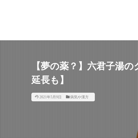
【夢の薬？】六君子湯の
延長も】
2021年5月9日
病気や漢方