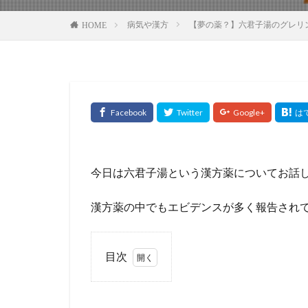
病気や漢方
【夢の薬？】六君子湯のグレリ
HOME
今日は六君子湯という漢方薬についてお話
漢方薬の中でもエビデンスが多く報告され
目次
1
六君
子湯