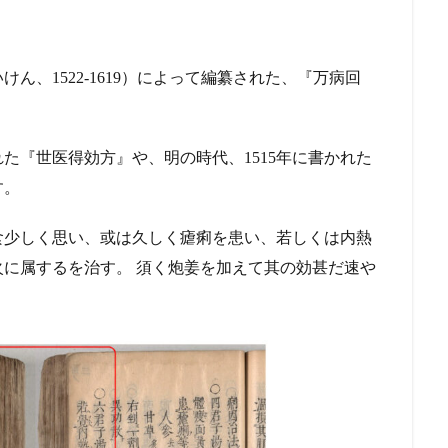
ん、1522-1619）によって編纂された、『万病回
れた『世医得効方』や、明の時代、1515年に書かれた
す。
食少しく思い、或は久しく瘧痢を患い、若しくは内熱
に属するを治す。 須く炮姜を加えて其の効甚だ速や