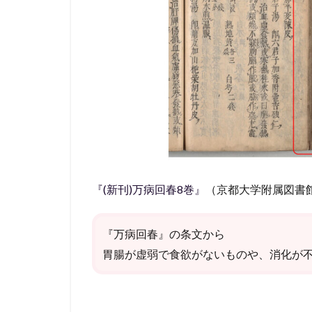
六君
子湯
→グ
レリ
ン→
胃運
動の
改善
4.2
六君
子湯
→グ
レリ
『(新刊)万病回春8巻』
（京都大学附属図書
ン→
食欲
増進
『万病回春』の条文から
胃腸が虚弱で食欲がないものや、消化が
4.3
六君
子湯
→グ