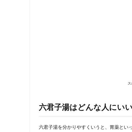
はど
んな
人に
いい
の？
2
昔は
どの
よう
に使
用さ
れて
ス
いた
の？
2.1
六君子湯はどんな人にい
明の
時代
2.2
六君子湯を分かりやすくいうと、胃薬とい
江戸