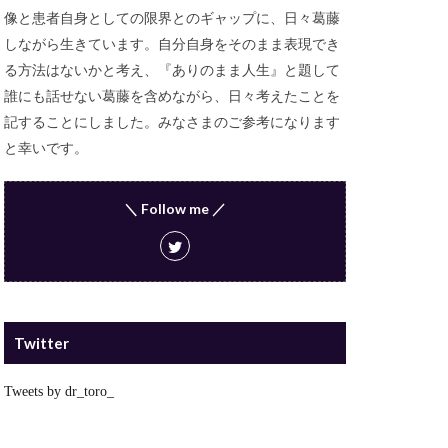
像と患者自身としての限界とのギャップに、日々葛藤
しながら生きています。自分自身をそのまま表現でき
る方法はないかと考え、『ありのまま人生』と題して
誰にも話せない葛藤を含めながら、日々考えたことを
記することにしました。みなさまのご参考になります
と幸いです。
＼ Follow me ／
Twitter
Tweets by dr_toro_