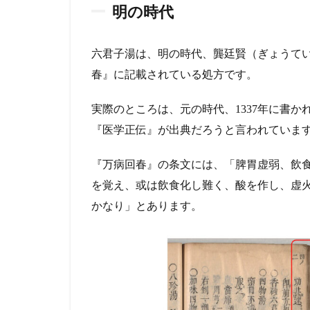
明の時代
に効
く
の？
六君子湯は、明の時代、龔廷賢（ぎょうていけ
4
春』に記載されている処方です。
基
礎
実際のところは、元の時代、1337年に書か
研
究
『医学正伝』が出典だろうと言われていま
か
ら
『万病回春』の条文には、「脾胃虚弱、飲
わ
を覚え、或は飲食化し難く、酸を作し、虚火
か
っ
かなり」とあります。
て
き
た
こ
と
4.1