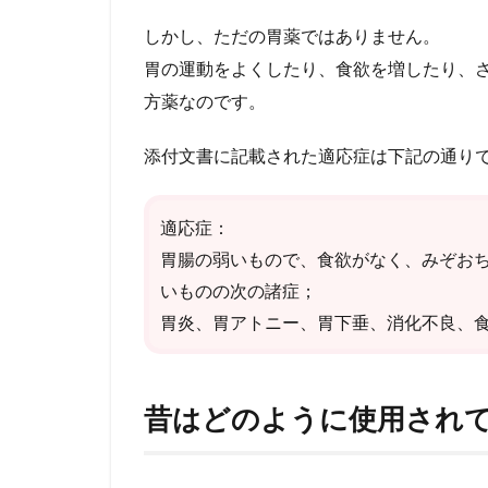
時代
しかし、ただの胃薬ではありません。
のベ
胃の運動をよくしたり、食欲を増したり、
スト
セラ
方薬なのです。
ー
2.3
添付文書に記載された適応症は下記の通り
江戸
時代
適応症：
2.4
胃腸の弱いもので、食欲がなく、みぞお
使用
目標
いものの次の諸症；
まと
胃炎、胃アトニー、胃下垂、消化不良、
め
3
六君
昔はどのように使用され
子湯
って
どの
よう