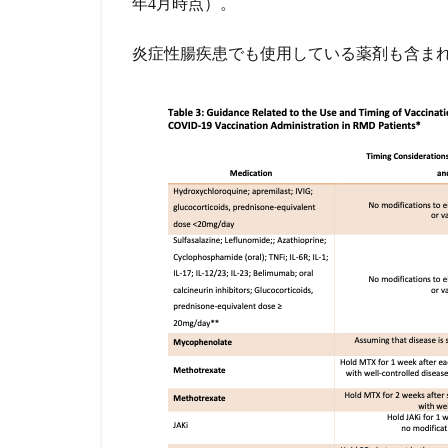
年4月時点）。
症性腸
疾患へ
炎症性腸疾患でも使用している薬剤も含ま
及ぼす
影響
（2021
年2月時
点）
4
筆
者の
COVID-
19ワク
チン接
種の体
験
（2021
年4月）
4.1
COVID-
19ワク