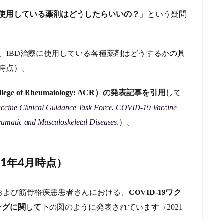
療に使用している薬剤はどうしたらいいの？
」という疑問
して、IBD治療に使用している各種薬剤はどうするかの具
月時点）。
ege of Rheumatology: ACR）の発表記事を引用
して
ine Clinical Guidance Task Force. COVID-19 Vaccine
eumatic and Musculoskeletal Diseases
.）。
1年4月時点）
および筋骨格疾患患者さんにおける、
COVID-19ワク
ングに関して
下の図のように発表されています（2021