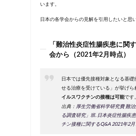
年2月
います。
時点）
日本の各学会からの見解を引用したいと思
1.2
日本リ
ウマチ
学会か
「難治性炎症性腸疾患に関す
ら
（2021
会から（2021年2月時点）
年2月
時点）
1.3
日本では優先接種対象となる基礎
日本腎
せる治療を受けている」が挙げら
臓学会
から
イルスワクチンの接種は可能
です
（2021
出典：
厚⽣労働省科学研究費 難
年4月
時点）
る調査研究」班. 日本炎症性腸疾患
チン接種に関するQ&A 2021年2月
1.4
小括