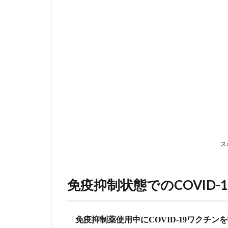
の
COVID-
19ワク
チン接
種につ
いて
1.1
「難治
性炎症
性腸疾
患に関
する調
ス
査研
究」
班. 日
本炎症
免疫抑制状態でのCOVID
性腸疾
患学会
から
「
免疫抑制薬使用中に
COVID-19
ワクチンを
（2021