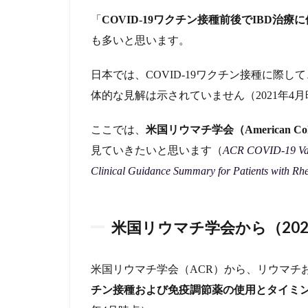
薬
「
COVID-19ワクチン接種前後でIBD治
2.2.0.2
も多いと思います。
COVID-
19接種に
日本では、COVID-19ワクチン接種に際
際して、
体的な見解は示されていません（2021年4
ワクチ
ン接種後
1週間は
ここでは、
米国リウマチ学会（American Coll
服用しな
見ていきたいと思います（
ACR COVID-19 Vacc
い、ワク
チン接種
Clinical Guidance Summary for Patients with Rh
日を調整
する必要
はないと
米国リウマチ学会から（202
される薬
3
COVID-
米国リウマチ学会（ACR）から、リウマチ
19ワク
チン接種および免疫調節薬の使用とタイミ
チン接
種が炎