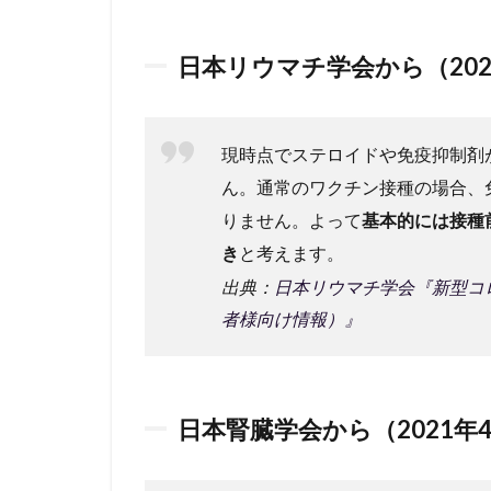
2
COVID-
日本リウマチ学会から（202
19ワク
チンと
炎症性
腸疾患
現時点でステロイドや免疫抑制剤
治療薬
ん。通常のワクチン接種の場合、
2.1
りません。よって
基本的には接種
米国リ
ウマチ
き
と考えます。
学会か
出典：
日本リウマチ学会『新型コロ
ら
者様向け情報）』
（2021
年4月
時点）
2.2
日本腎臓学会から（2021年
炎症
性腸
疾患