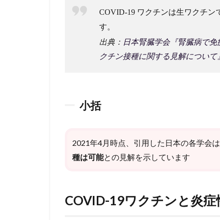
でも
COVID-19 ワクチンは⽣ワクチ
使用
され
す。
てい
出典：
日本腎臓学会『腎臓病で免疫
る薬
剤を
クチン接種に関する見解について
ピッ
クア
ップ
2.2.0.1
小括
COVID-
19接種に
際して、
2021年4月時点、引用した日本の各学会
各種薬
剤の使用
種は可能
との見解を示しています
日も、ワ
クチン接
種日も調
COVID-19ワクチンと炎
整する必
要がない
とされる