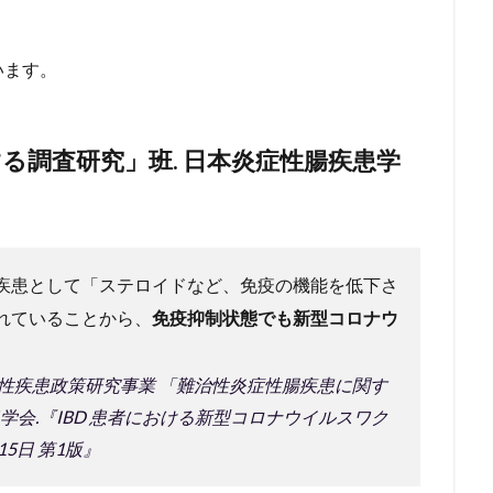
います。
る調査研究」班. 日本炎症性腸疾患学
疾患として「ステロイドなど、免疫の機能を低下さ
れていることから、
免疫抑制状態でも新型コロナウ
。
治性疾患政策研究事業 「難治性炎症性腸疾患に関す
学会.『IBD 患者における新型コロナウイルスワク
15日 第1版』