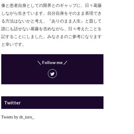
像と患者自身としての限界とのギャップに、日々葛藤
しながら生きています。自分自身をそのまま表現でき
る方法はないかと考え、『ありのまま人生』と題して
誰にも話せない葛藤を含めながら、日々考えたことを
記することにしました。みなさまのご参考になります
と幸いです。
＼ Follow me ／
Twitter
Tweets by dr_toro_