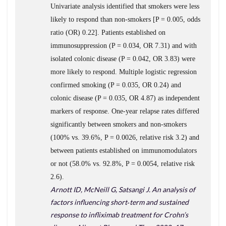
Univariate analysis identified that smokers were less
likely to respond than non‐smokers [P = 0.005, odds
ratio (OR) 0.22]. Patients established on
immunosuppression (P = 0.034, OR 7.31) and with
isolated colonic disease (P = 0.042, OR 3.83) were
more likely to respond. Multiple logistic regression
confirmed smoking (P = 0.035, OR 0.24) and
colonic disease (P = 0.035, OR 4.87) as independent
markers of response. One‐year relapse rates differed
significantly between smokers and non‐smokers
(100% vs. 39.6%, P = 0.0026, relative risk 3.2) and
between patients established on immunomodulators
or not (58.0% vs. 92.8%, P = 0.0054, relative risk
2.6).
Arnott ID, McNeill G, Satsangi J. An analysis of
factors influencing short‐term and sustained
response to infliximab treatment for Crohn’s