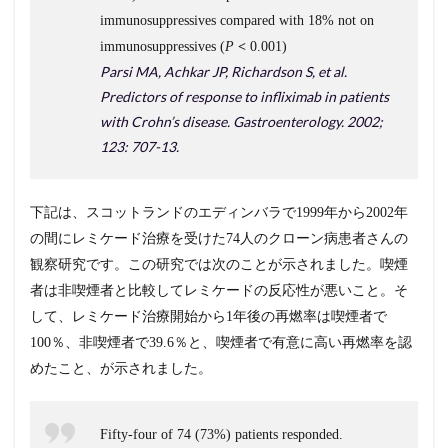
immunosuppressives compared with 18% not on
immunosuppressives (
P
<
0.001)
Parsi MA, Achkar JP, Richardson S, et al.
Predictors of response to infliximab in patients
with Crohn’s disease. Gastroenterology. 2002;
123: 707-13.
下記は、スコットランドのエディンバラで1999年から2002年
の間にレミケード治療を受けた74人のクローン病患者さんの
観察研究です。この研究では次のことが示されました。喫煙
者は非喫煙者と比較してレミケードの反応性が悪いこと。そ
して、レミケード治療開始から1年後の再燃率は喫煙者で
100％、非喫煙者で39.6％と、喫煙者で有意に高い再燃率を認
めたこと、が示されました。
Fifty‐four of 74 (73%) patients responded.