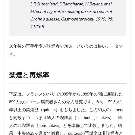
L R Sutherland, S Ramcharan, H Bryant, et al.
Effect of cigarette smoking on recurrence of
Crohn’s disease. Gastroenterology. 1990; 98:
1123-8.
10年後の再手術率が喫煙者で70％、というのは怖いデータで
す。
禁煙と再燃率
下記は、フランスのパリで1995年から1999年の間に通院した
899人のクローン病患者さんの介入研究です。うち、59人が1
年以上の禁煙歴（quitters）をもちました。この59人のquitters
と同数ずつ、つまり59人の喫煙者（continuing smokers）、59
人の非喫煙者（nonsmokers）とを準備して比較しました。結
果、中央値29ヶ月まで観察し、quittersの再燃率は非喫煙者と