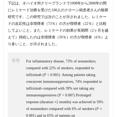
下記は、オハイオ州クリーブランドで1998年から2000年の間
め
にレミケード治療を受けた100人のクローン病患者さんの観察
研究です。この研究では次のことが示されました。レミケー
ドの反応性は非喫煙者（73％）の方が喫煙者（22％）と比較
してよいこと。また、レミケードの効果が長期間（2ヶ月を越
えて）持続したのは非喫煙者（59％）の方が喫煙者（6％）よ
り多いこと、が示されました。
For inflammatory disease, 73% of nonsmokers,
compared with 22% of smokers, responded to
infliximab (
P
< 0.001). Among patients taking
concurrent immunosuppressives, 74% responded to
infliximab compared with 39% not taking any
immunosuppressives (
P
= 0.007).Prolonged
response (duration
>
2 months) was achieved in 59%
of nonsmokers compared with 6% of smokers (
P
<
0.001) and in 65% of patients on