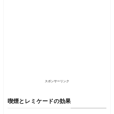
効
果
1.1
小括
2
喫
煙
と
術
後
再
発
3
禁
煙
スポンサーリンク
と
再
燃
率
喫煙とレミケードの効果
4
ま
と