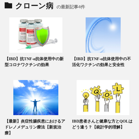
クローン病
の最新記事4件
【IBD】抗TNF-α抗体使用中の新
【IBD】抗TNF-α抗体使用中の不
型コロナワクチンの効果
活化ワクチンの効果と安全性
【最新】炎症性腸疾患におけるア
IBD患者さんと健康な方とQOLは
ドレノメデュリン療法【新規治
どう違う？【統計学的理解】
療】