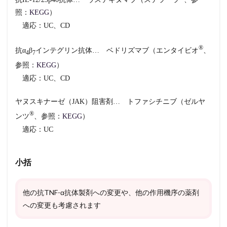
照：
KEGG
）
適応：UC、CD
®︎
抗α
β
インテグリン抗体… ベドリズマブ（エンタイビオ
、
4
7
参照：
KEGG
）
適応：UC、CD
ヤヌスキナーゼ（JAK）阻害剤… トファシチニブ（ゼルヤ
®︎
ンツ
、参照：
KEGG
）
適応：UC
小括
他の抗TNF-α抗体製剤への変更や、他の作用機序の薬剤
への変更も考慮されます