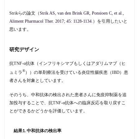
Strikらの論文（
Strik AS, van den Brink GR, Ponsioen C, et al.,
Aliment Pharmacol Ther. 2017; 45: 1128-1134
.）を引用したいと
思います。
研究デザイン
抗TNF-α抗体（インフリキシマブもしくはアダリムマブ（ヒ
®︎
ュミラ
））の単剤療法を受けている炎症性腸疾患（IBD）患
者さんを対象としています。
そのうち、中和抗体の検出された患者さんに免疫抑制薬を追
加投与することで、抗TNF-α抗体への臨床反応を取り戻すこ
とができるかどうかを評価しています。
結果1. 中和抗体の検出率