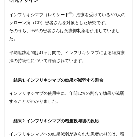
TNF-α抗
体の血清
®︎
インフリキシマブ（レミケード
）治療を受けている399人の
濃度
クローン病（CD）患者さんを対象とした研究です。
2.2.2
そのうち、95%の患者さんは免疫抑制薬を併用していまし
小括
た。
2.3
3. 他
の製
平均追跡期間は41ヶ月間で、インフリキシマブによる維持療
剤へ
法の持続性について評価されています。
の変
更を
検討
結果1. インフリキシマブの効果が減弱する割合
する
2.3.1
インフリキシマブの使用中に、年間12%の割合で効果が減弱
他の抗
することがわかりました。
TNF-α
抗体製
剤
結果2. インフリキシマブの増量投与後の反応
2.3.2
他の作
用機序
インフリキシマブへの効果減弱がみられた患者の41%は、増