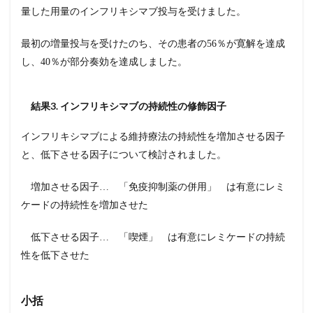
の薬剤
量した用量のインフリキシマブ投与を受けました。
2.3.3
小括
最初の増量投与を受けたのち、その患者の56％が寛解を達成
し、40％が部分奏効を達成しました。
3
ま
と
め
結果3. インフリキシマブの持続性の修飾因子
インフリキシマブによる維持療法の持続性を増加させる因子
と、低下させる因子について検討されました。
増加させる因子… 「免疫抑制薬の併用」 は有意にレミ
ケードの持続性を増加させた
低下させる因子… 「喫煙」 は有意にレミケードの持続
性を低下させた
小括