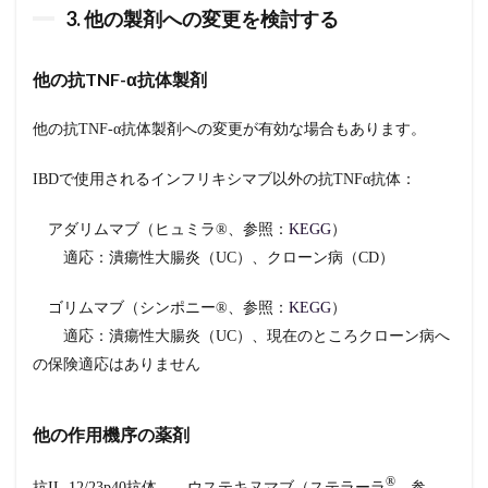
3. 他の製剤への変更を検討する
他の抗TNF-α抗体製剤
他の抗TNF-α抗体製剤への変更が有効な場合もあります。
IBDで使用されるインフリキシマブ以外の抗TNFα抗体：
アダリムマブ（ヒュミラ®︎、参照：
KEGG
）
適応：潰瘍性大腸炎（UC）、クローン病（CD）
ゴリムマブ（シンポニー®︎、参照：
KEGG
）
適応：潰瘍性大腸炎（UC）、現在のところクローン病へ
の保険適応はありません
他の作用機序の薬剤
®︎
抗IL-12/23p40抗体… ウステキヌマブ（ステラーラ
、参