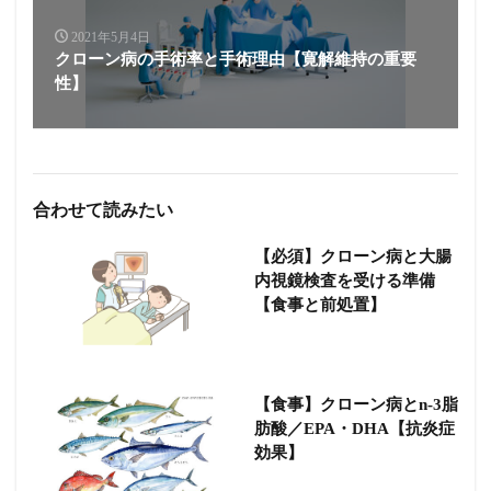
2021年5月4日
クローン病の手術率と手術理由【寛解維持の重要
性】
合わせて読みたい
【必須】クローン病と大腸
内視鏡検査を受ける準備
【食事と前処置】
【食事】クローン病とn-3脂
肪酸／EPA・DHA【抗炎症
効果】