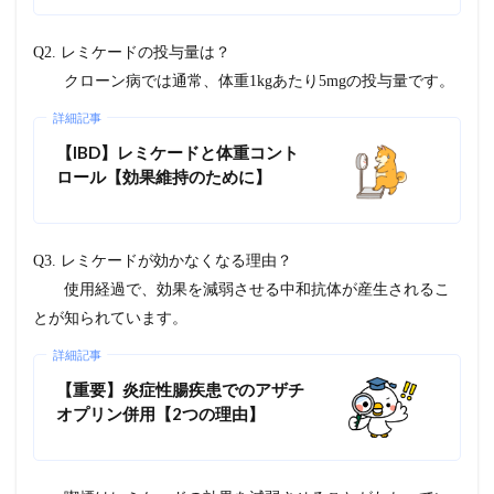
割合
2.1.1.2
Q2. レミケードの投与量は？
結果2.
クローン病では通常、体重1kgあたり5mgの投与量です。
インフリ
キシマブ
詳細記事
の増量投
与後の反
【IBD】レミケードと体重コント
応
ロール【効果維持のために】
2.1.1.3
結果3.
インフリ
Q3. レミケードが効かなくなる理由？
キシマブ
の持続性
使用経過で、効果を減弱させる中和抗体が産生されるこ
の修飾因
とが知られています。
子
2.1.2
詳細記事
小括
【重要】炎症性腸疾患でのアザチ
オプリン併用【2つの理由】
2.2
2. 免
疫抑
制薬