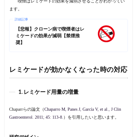
の併
喫煙はレミケードの効果を減弱させることがわかってい
用
ます。
2.2.1
詳細記事
研究デ
ザイン
【悲報】クローン病で喫煙者はレ
ミケードの効果が減弱【禁煙推
2.2.1.1
奨】
結果1.
中和抗体
の検出率
2.2.1.2
レミケードが効かなくなった時の対応
結果2.
免疫抑制
薬の併用
と抗
1. レミケード用量の増量
TNF-α抗
体の臨床
効果回復
Chaparrらの論文（
Chaparro M, Panes J, García V, et al., J Clin
2.2.1.3
Gastroenterol. 2011; 45: 113-8
.）を引用したいと思います。
結果3.
免疫抑制
薬の併用
と抗
研究デザイン