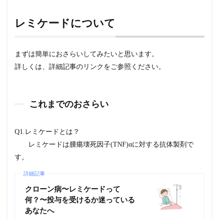
っ
た
レミケードについて
時
の
対
応
まずは簡単におさらいしてみたいと思います。
2.1
詳しくは、詳細記事のリンクをご参照ください。
1. レ
ミケ
ード
用量
これまでのおさらい
の増
量
Q1.レミケードとは？
2.1.1
レミケードは腫瘍壊死因子(TNF)αに対する抗体製剤で
研究デ
ザイン
す。
2.1.1.1
詳細記事
結果1.
インフリ
クローン病〜レミケードって
キシマブ
何？〜投与を受けるか迷っている
の効果が
あなたへ
減弱する