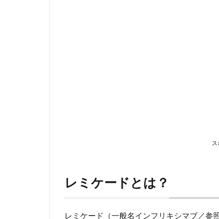
ケー
ドと
は？
2
効
果
減
弱
に
つ
い
て
3
ス
効
果
減
レミケードとは？
弱
へ
の
レミケード（一般名インフリキシマブ／参
対