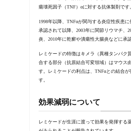
策
瘍壊死因子（TNF）αに対する抗体製剤です
4
1998年以降、TNFαが関与する炎症性疾患
筆
者
承認されて以降、2003年に関節リウマチ、
の
炎、2010年に乾癬や潰瘍性大腸炎などに承
体
験
と
レミケードの特徴はキメラ（異種タンパク質
想
合する部分（抗原結合可変領域）はマウス
い
す。レミケードの利点は、TNFαとの結合
す。
効果減弱について
レミケードが生涯に渡って効果を発揮する
がみられることが報告されています。