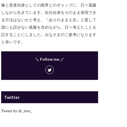
像と患者自身としての限界とのギャップに、日々葛藤
しながら生きています。自分自身をそのまま表現でき
る方法はないかと考え、『ありのまま人生』と題して
誰にも話せない葛藤を含めながら、日々考えたことを
記することにしました。みなさまのご参考になります
と幸いです。
＼ Follow me ／
Twitter
Tweets by dr_toro_