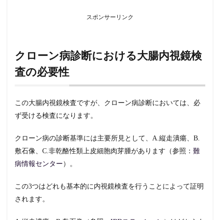
腸
内
スポンサーリンク
視
鏡
検
査
クローン病診断における大腸内視鏡検
前
の
査の必要性
注
意
事
項
この大腸内視鏡検査ですが、クローン病診断においては、必
ず受ける検査になります。
2.1
絶
食、
クローン病の診断基準には主要所見として、A.縦走潰瘍、B.
飲水
敷石像、C.非乾酪性類上皮細胞肉芽腫があります（参照：
難
可
病情報センター
）。
2.2
前処
この3つはどれも基本的に内視鏡検査を行うことによって証明
置に
つい
されます。
て
2.2.1