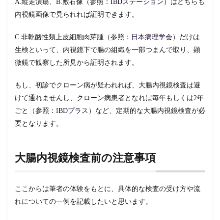
A.縦走潰瘍、B.敷石像（参照：
IBDステーション
）はどちらも
ニフレ
内視鏡画像で見られれば証明できます。
ック
2.2.2
C.非乾酪性類上皮細胞肉芽腫（参照：
日本病理学会
）だけは
モビプ
生検といって、内視鏡下で腸の組織を一部つまんで取り、顕
レップ
微鏡で観察した所見から証明されます。
3
筆
もし、初診でクローン病が疑われれば、大腸内視鏡検査は避
者
の
けて通れませんし、クローン病患者となれば毎年もしくは2年
体
ごと（参照：
IBDプラス
）など、定期的な大腸内視鏡検査が必
験
要となります。
談
4
ま
大腸内視鏡検査前の注意事項
と
め
ここからは筆者の体験をもとに、具体的な検査の受け方や流
れについての一例を記載したいと思います。