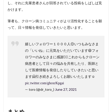
し、それに先輩患者さんが回答されている投稿をしばしば見
かけます。
筆者も、クローン病コミュニティがより活性化することを願
って、日々情報を発信していきたいと思います。
嬉しいフォロワー１０００人😊いつもみなさま
の「いいね」に元気をいただいています😄フォ
ロワーのみなさまに感謝🙇‍♂️これからもクローン
病患者として日々の悩みを共有したり、医師と
して医療情報を発信したりしていきたいと思い
ます🤗引き続きよろしくお願いいたします☺️
pic.twitter.com/ghoxrKpgai
— toro (@dr_toro_)
June 27, 2021
まとめ