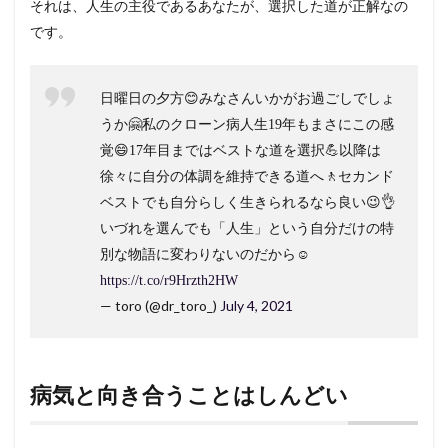
それは、人生の主役であるあなたが、選択した道が正解なの
3.2
です。
あな
た
の“悩
み”は
日曜日の夕方😊みなさんいかがお過ごしでしょ
言葉
うか🤗私のクローン病人生19年もまさにこの感
にで
きま
覚😄17年目まではベストな道を選択💪以降は
す
徐々に自分の体調を維持できる道へ🚶セカンド
か？
ベストでも自分らしく生きられるなら良い😉👌
4
いづれを選んでも「人生」という自分だけの特
コミ
ュニ
別な物語に変わりないのだから☺️
ティ
https://t.co/r9Hrzth2HW
の活
用
— toro (@dr_toro_)
July 4, 2021
と“悩
み”の
共有
病気と向き合うことはしんどい
5
ま
と
め