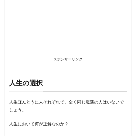
は
し
ん
ど
い
3
クロ
ーン
病患
者さ
スポンサーリンク
ん
と“悩
み”
人生の選択
3.1
変化
への
適応
人生ほんとうに人それぞれで、全く同じ境遇の人はいないで
（そ
もそ
しょう。
も難
易度
人生において何が正解なのか？
高
い）