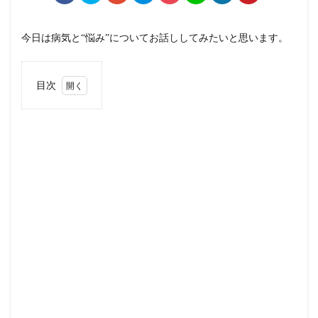
今日は病気と“悩み”についてお話ししてみたいと思います。
目次
1
人
生
の
選
択
2
病
気
と
向
き
合
う
こ
と