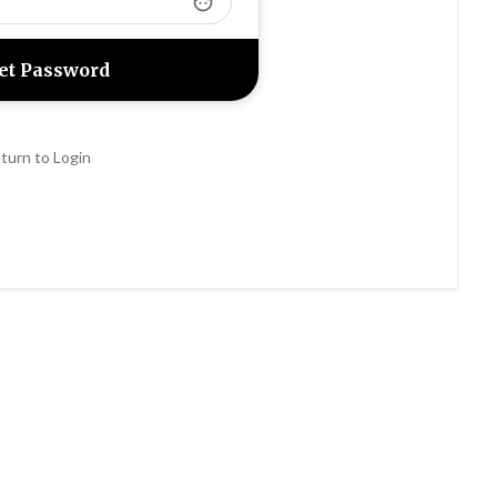
face
turn to Login